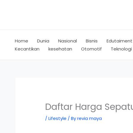
Skip
to
content
Home
Dunia
Nasional
Bisnis
Edutaiment
Kecantikan
kesehatan
Otomotif
Teknologi
Daftar Harga Sepatu
/
Lifestyle
/ By
revia maya