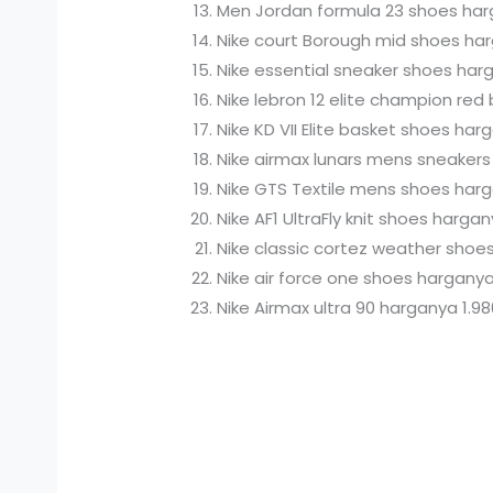
Men Jordan formula 23 shoes har
Nike court Borough mid shoes ha
Nike essential sneaker shoes har
Nike lebron 12 elite champion re
Nike KD VII Elite basket shoes har
Nike airmax lunars mens sneakers
Nike GTS Textile mens shoes har
Nike AF1 UltraFly knit shoes harga
Nike classic cortez weather shoes
Nike air force one shoes harganya
Nike Airmax ultra 90 harganya 1.9