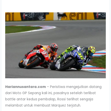
Hariannusantara.com
– Peristiwa mengejutkan datang
dari Moto GP Sepang kali ini, pasalnya setelah terlibat
battle antar kedua pembalap, Rossi terlihat sengaja
melambat untuk membuat Marquez terjatuh.