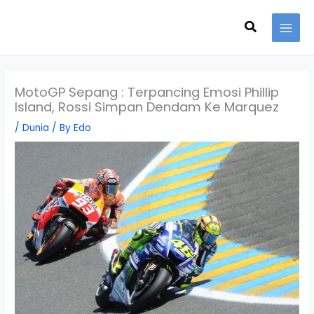
Skip
Search
to
content
MotoGP Sepang : Terpancing Emosi Phillip
Island, Rossi Simpan Dendam Ke Marquez
/
Dunia
/ By
Edo