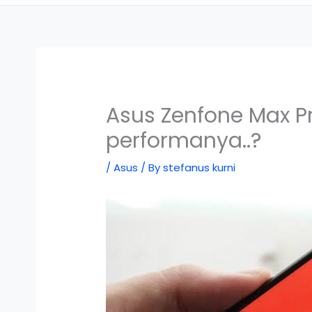
Asus Zenfone Max P
performanya..?
/
Asus
/ By
stefanus kurni