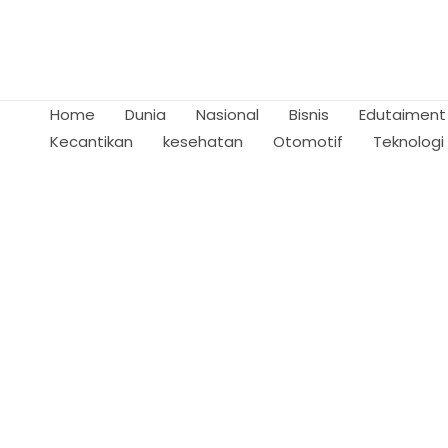
Skip
to
content
Home
Dunia
Nasional
Bisnis
Edutaiment
Kecantikan
kesehatan
Otomotif
Teknologi