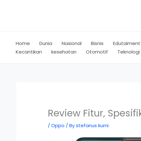
Skip
to
content
Home
Dunia
Nasional
Bisnis
Edutaiment
Kecantikan
kesehatan
Otomotif
Teknologi
Review Fitur, Spesif
/
Oppo
/ By
stefanus kurni