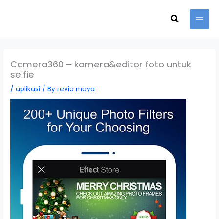
Skip
Search
to
content
Camera360 – kamera&editor foto untuk
selfie
/
aplikasi
/ By
revia maya