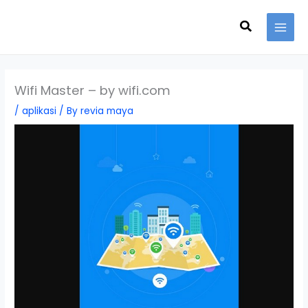
Skip
Search
to
content
Wifi Master – by wifi.com
/
aplikasi
/ By
revia maya