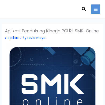
Skip
Search
to
content
Aplikasi Pendukung Kinerja POLRI: SMK-Online
/
aplikasi
/ By
revia maya