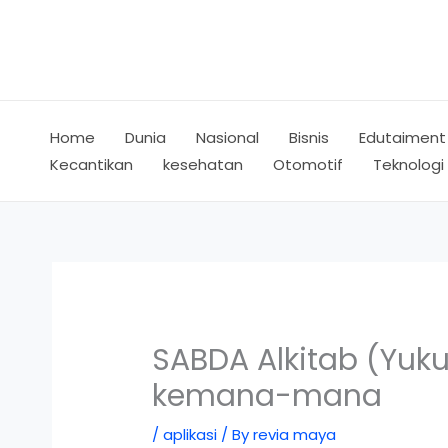
Skip
to
content
Home
Dunia
Nasional
Bisnis
Edutaiment
Kecantikan
kesehatan
Otomotif
Teknologi
SABDA Alkitab (Yuku
kemana-mana
/
aplikasi
/ By
revia maya