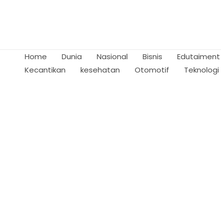
Skip
to
content
Home
Dunia
Nasional
Bisnis
Edutaiment
Kecantikan
kesehatan
Otomotif
Teknologi