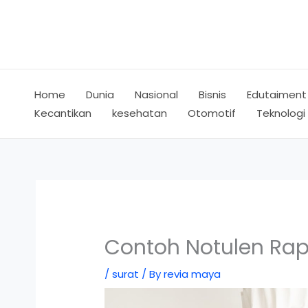
Skip
to
content
Home
Dunia
Nasional
Bisnis
Edutaiment
Kecantikan
kesehatan
Otomotif
Teknologi
Contoh Notulen Ra
/
surat
/ By
revia maya