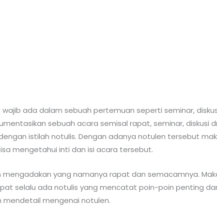
wajib ada dalam sebuah pertemuan seperti seminar, diskusi,
umentasikan sebuah acara semisal rapat, seminar, diskusi dn
dengan istilah notulis. Dengan adanya notulen tersebut ma
sa mengetahui inti dan isi acara tersebut.
n mengadakan yang namanya rapat dan semacamnya. Maka o
pat selalu ada notulis yang mencatat poin-poin penting dari 
an mendetail mengenai notulen.