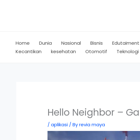
Skip
to
content
Home
Dunia
Nasional
Bisnis
Edutaiment
Kecantikan
kesehatan
Otomotif
Teknologi
Hello Neighbor – G
/
aplikasi
/ By
revia maya