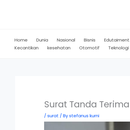
Skip
to
content
Home
Dunia
Nasional
Bisnis
Edutaiment
Kecantikan
kesehatan
Otomotif
Teknologi
Surat Tanda Terim
/
surat
/ By
stefanus kurni