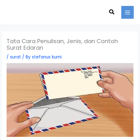
Skip
Search
to
content
Tata Cara Penulisan, Jenis, dan Contoh
Surat Edaran
/
surat
/ By
stefanus kurni