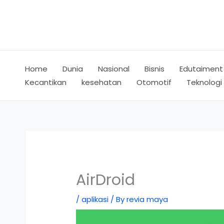
Skip
to
content
Home
Dunia
Nasional
Bisnis
Edutaiment
Kecantikan
kesehatan
Otomotif
Teknologi
AirDroid
/
aplikasi
/ By
revia maya