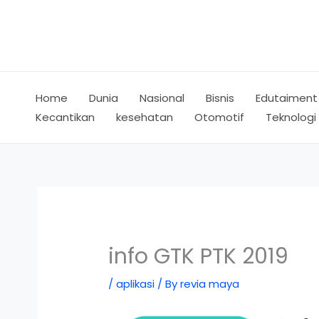
Skip
to
content
Home
Dunia
Nasional
Bisnis
Edutaiment
Kecantikan
kesehatan
Otomotif
Teknologi
info GTK PTK 2019
/
aplikasi
/ By
revia maya