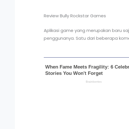
Review Bully Rockstar Games
Aplikasi game yang merupakan baru saja
penggunanya. Satu dari beberapa kome