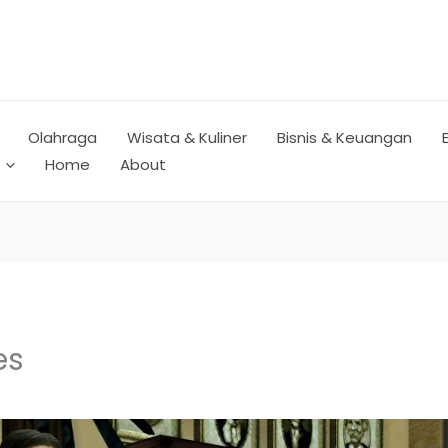
Olahraga
Wisata & Kuliner
Bisnis & Keuangan
Home
About
es