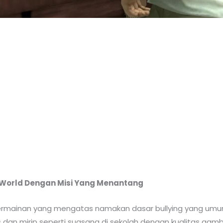
World Dengan Misi Yang Menantang
ermainan yang mengatas namakan dasar bullying yang umum 
 dan mirip seperti suasana di sekolah dengan kualitas gamba