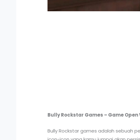
Bully
Rockstar Games
– Game Open 
Bully Rockstar games adalah sebuah p
icon-icon yang kamu jumpai akan persis