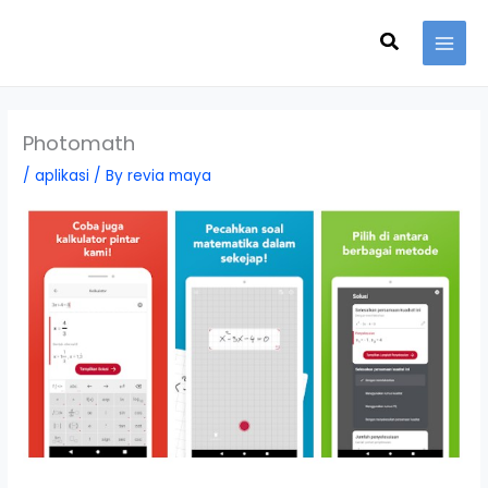
Skip
Search
to
content
Photomath
/
aplikasi
/ By
revia maya