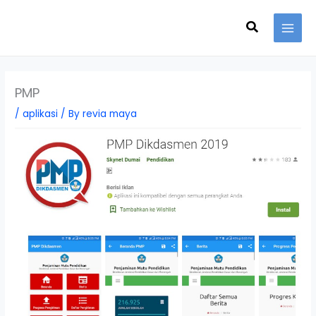
Skip
Search
to
content
PMP
/
aplikasi
/ By
revia maya