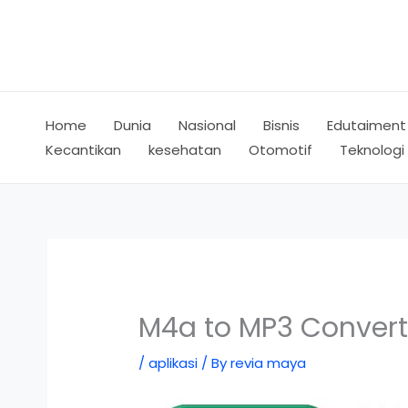
Skip
to
content
Home
Dunia
Nasional
Bisnis
Edutaiment
Kecantikan
kesehatan
Otomotif
Teknologi
M4a to MP3 Convert
/
aplikasi
/ By
revia maya