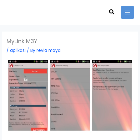
Skip
Search
to
content
MyLink M3Y
/
aplikasi
/ By
revia maya