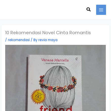
Skip
Search
to
content
10 Rekomendasi Novel Cinta Romantis
/
rekomendasi
/ By
revia maya