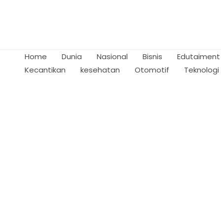
Skip
to
content
Home
Dunia
Nasional
Bisnis
Edutaiment
Kecantikan
kesehatan
Otomotif
Teknologi