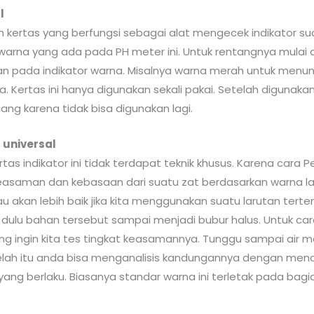
l
h kertas yang berfungsi sebagai alat mengecek indikator sua
arna yang ada pada PH meter ini. Untuk rentangnya mulai 
kkan pada indikator warna. Misalnya warna merah untuk menu
a. Kertas ini hanya digunakan sekali pakai. Setelah diguna
uang karena tidak bisa digunakan lagi.
 universal
as indikator ini tidak terdapat teknik khusus. Karena car
keasaman dan kebasaan dari suatu zat berdasarkan warna l
Atau akan lebih baik jika kita menggunakan suatu larutan ter
 dulu bahan tersebut sampai menjadi bubur halus. Untuk 
g ingin kita tes tingkat keasamannya. Tunggu sampai air mer
elah itu anda bisa menganalisis kandungannya dengan menc
ang berlaku. Biasanya standar warna ini terletak pada bagi