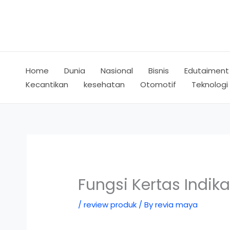
Skip
to
content
Home
Dunia
Nasional
Bisnis
Edutaiment
Kecantikan
kesehatan
Otomotif
Teknologi
Fungsi Kertas Indika
/
review produk
/ By
revia maya