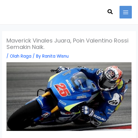
Skip
Search
to
content
Maverick Vinales Juara, Poin Valentino Rossi
Semakin Naik.
/
Olah Raga
/ By
Ranita Wisnu