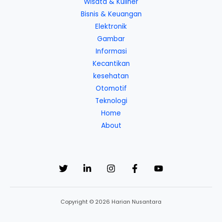
Wisata & Kuliner
Bisnis & Keuangan
Elektronik
Gambar
Informasi
Kecantikan
kesehatan
Otomotif
Teknologi
Home
About
Copyright © 2026 Harian Nusantara