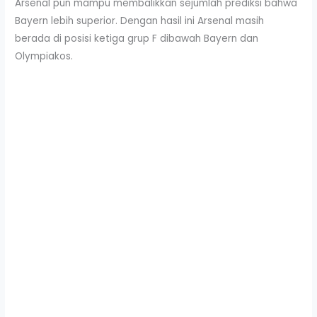
Arsenal pun mampu membalikkan sejumlah prediksi bahwa
Bayern lebih superior. Dengan hasil ini Arsenal masih
berada di posisi ketiga grup F dibawah Bayern dan
Olympiakos.