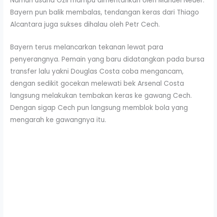
Namun usaha Ozil mampu dimentahkan oleh Manuel Neuer.
Bayern pun balik membalas, tendangan keras dari Thiago
Alcantara juga sukses dihalau oleh Petr Cech.
Bayern terus melancarkan tekanan lewat para
penyerangnya. Pemain yang baru didatangkan pada bursa
transfer lalu yakni Douglas Costa coba mengancam,
dengan sedikit gocekan melewati bek Arsenal Costa
langsung melakukan tembakan keras ke gawang Cech.
Dengan sigap Cech pun langsung memblok bola yang
mengarah ke gawangnya itu.