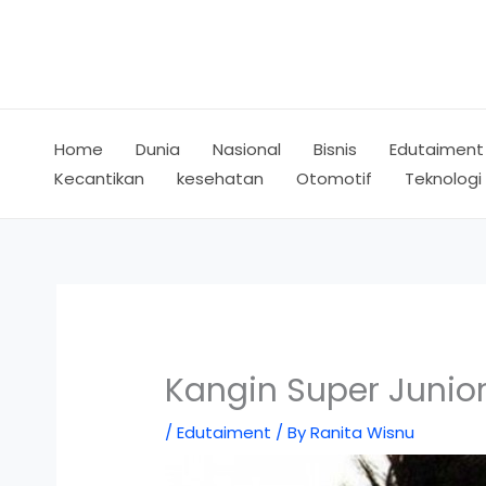
Skip
to
content
Home
Dunia
Nasional
Bisnis
Edutaiment
Kecantikan
kesehatan
Otomotif
Teknologi
Kangin Super Junio
/
Edutaiment
/ By
Ranita Wisnu