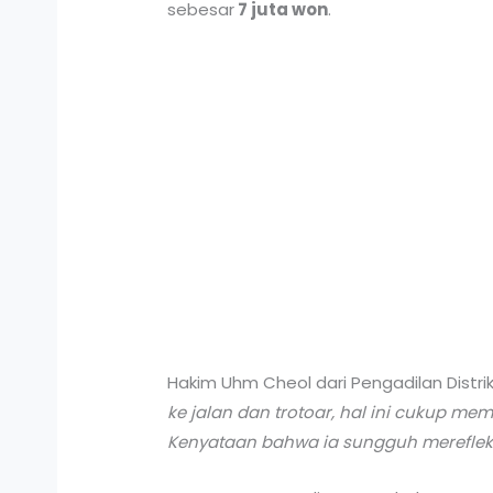
sebesar
7 juta won
.
Hakim Uhm Cheol dari Pengadilan Distr
ke jalan dan trotoar, hal ini cukup m
Kenyataan bahwa ia sungguh merefleksi