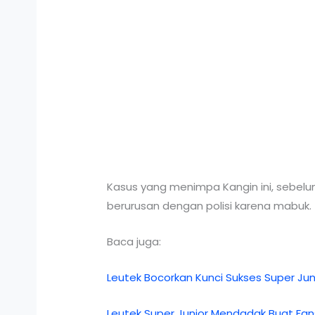
Kasus yang menimpa Kangin ini, sebelum
berurusan dengan polisi karena mabuk.
Baca juga:
Leutek Bocorkan Kunci Sukses Super Jun
Leutek Super Junior Mendadak Buat Fan