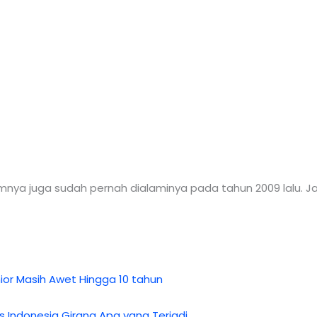
nya juga sudah pernah dialaminya pada tahun 2009 lalu. Jadi
ior Masih Awet Hingga 10 tahun
s Indonesia Girang Apa yang Terjadi