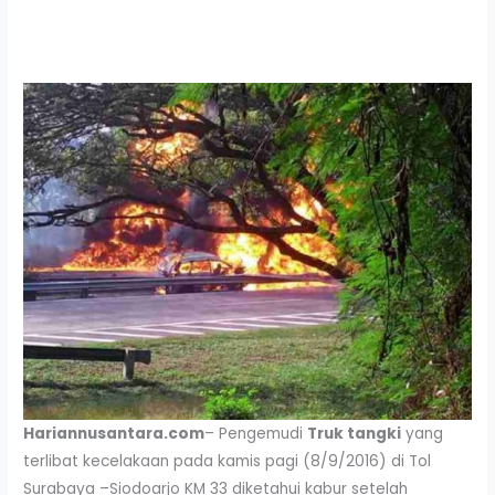
Hariannusantara.com
– Pengemudi
Truk tangki
yang
terlibat kecelakaan pada kamis pagi (8/9/2016) di Tol
Surabaya –Siodoarjo KM 33 diketahui kabur setelah