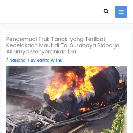
Skip
Search
to
content
Pengemudi Truk Tangki yang Terlibat
Kecelakaan Maut di Tol Surabaya Sidoarjo
Akhirnya Menyerahkan Diri
/
Nasional
/ By
Ranita Wisnu