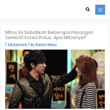
Skip
Search
to
content
Mitos Ini Sebabkan Beberapa Pasangan
Selebriti Korea Putus. Apa Mitosnya?
/
Edutaiment
/ By
Ranita Wisnu