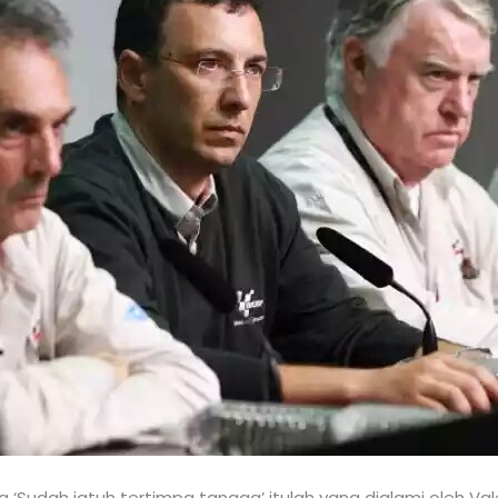
 ‘Sudah jatuh tertimpa tangga’ itulah yang dialami oleh Valen