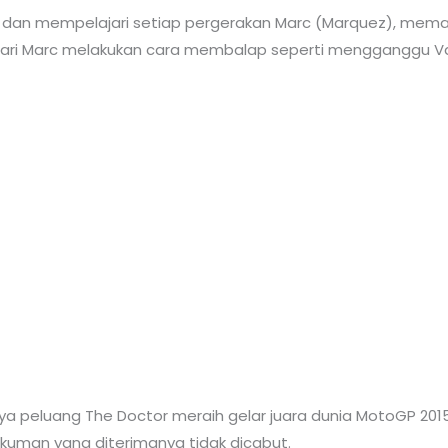
ni dan mempelajari setiap pergerakan Marc (Marquez), meman
ri Marc melakukan cara membalap seperti mengganggu Valen
snya peluang The Doctor meraih gelar juara dunia MotoGP 20
hukuman yang diterimanya tidak dicabut.