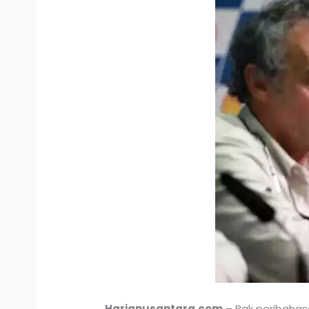
Harianusantara.com
– Bak peribahasa