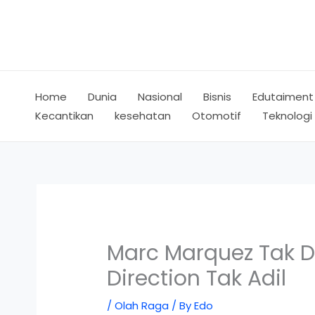
Skip
to
content
Home
Dunia
Nasional
Bisnis
Edutaiment
Kecantikan
kesehatan
Otomotif
Teknologi
Marc Marquez Tak D
Direction Tak Adil
/
Olah Raga
/ By
Edo