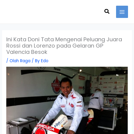
Skip
Search
to
content
Ini Kata Doni Tata Mengenai Peluang Juara
Rossi dan Lorenzo pada Gelaran GP
Valencia Besok
/
Olah Raga
/ By
Edo