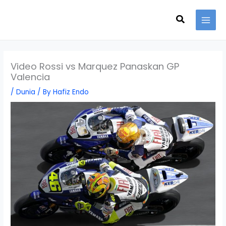
Skip
Search
to
content
Video Rossi vs Marquez Panaskan GP
Valencia
/
Dunia
/ By
Hafiz Endo