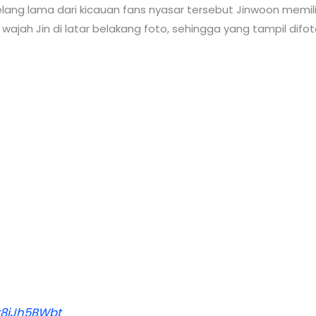
selang lama dari kicauan fans nyasar tersebut Jinwoon mem
ah Jin di latar belakang foto, sehingga yang tampil difot
/x8jJh5BWbt