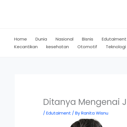
Skip
to
content
Home
Dunia
Nasional
Bisnis
Edutaiment
Kecantikan
kesehatan
Otomotif
Teknologi
Ditanya Mengenai J
/
Edutaiment
/ By
Ranita Wisnu