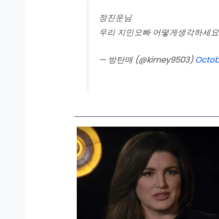
정진운님
우리 지민오빠 어떻게생각하세요
— 방탄매 (@kimey9503)
Octobe