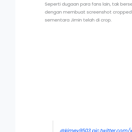
Seperti dugaan para fans lain, tak ber
dengan membuat screenshot cropped waj
sementara Jimin telah di crop.
@kimey9503
pic.twitter.com