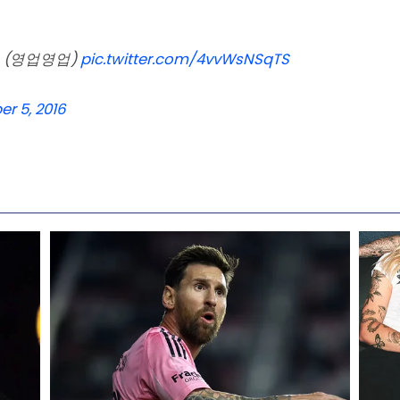
 (영업영업)
pic.twitter.com/4vvWsNSqTS
r 5, 2016