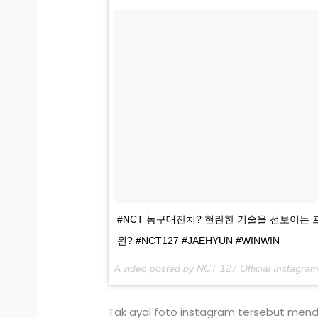
#NCT 농구대잔치? 현란한 기술을 선보이는 프
윈? #NCT127 #JAEHYUN #WINWIN
A video posted by NCT 127 Official Instagr
Tak ayal foto instagram tersebut men