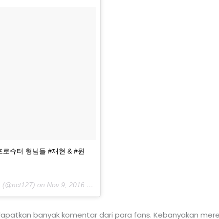
로슈터 형님들 #재현 & #윈
am (@nct127) on
Nov 9, 2016 at 4:03am PST
dapatkan banyak komentar dari para fans. Kebanyakan mere