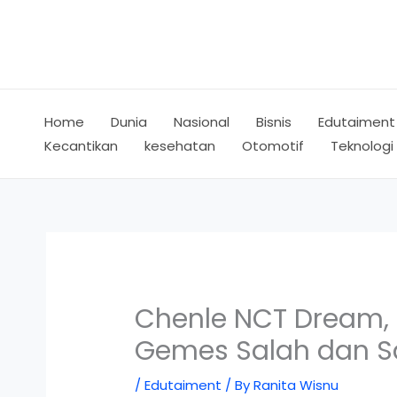
Skip
to
content
Home
Dunia
Nasional
Bisnis
Edutaiment
Kecantikan
kesehatan
Otomotif
Teknologi
Chenle NCT Dream, 
Gemes Salah dan S
/
Edutaiment
/ By
Ranita Wisnu