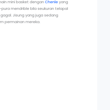
ain mini basket dengan
Chenle
yang
ura mendrible bila seukuran telapal
agal. Jisung yang juga sedang
lam permainan mereka.