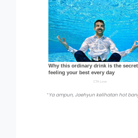
“
Ya ampun, Jaehyun kelihatan
hot
bang