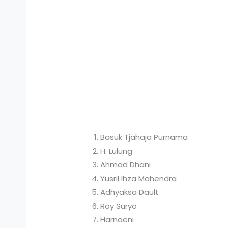
Basuk Tjahaja Purnama
H. Lulung
Ahmad Dhani
Yusril Ihza Mahendra
Adhyaksa Dault
Roy Suryo
Harnaeni