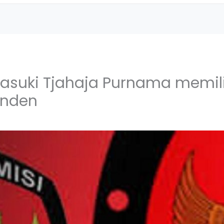
asuki Tjahaja Purnama memil
enden