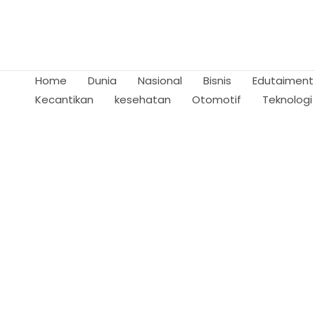
Skip
to
content
Home
Dunia
Nasional
Bisnis
Edutaiment
Kecantikan
kesehatan
Otomotif
Teknologi