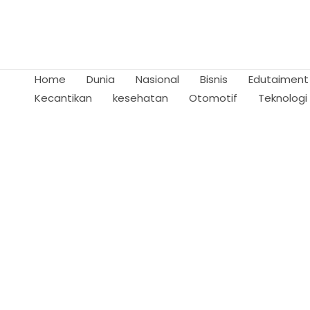
Skip
to
content
Home
Dunia
Nasional
Bisnis
Edutaiment
Kecantikan
kesehatan
Otomotif
Teknologi