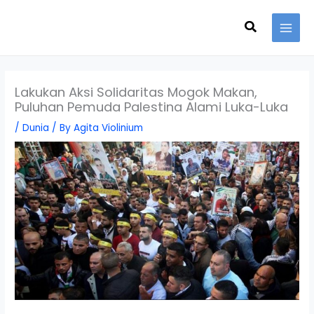
Skip
Search
to
content
Lakukan Aksi Solidaritas Mogok Makan,
Puluhan Pemuda Palestina Alami Luka-Luka
/
Dunia
/ By
Agita Violinium