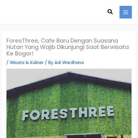
Skip
Search
to
content
ForesThree, Cafe Baru Dengan Suasana
Hutan Yang Wajib Dikunjungi Saat Berwisata
Ke Bogor!
/
Wisata & Kuliner
/ By
Adi Wardhana