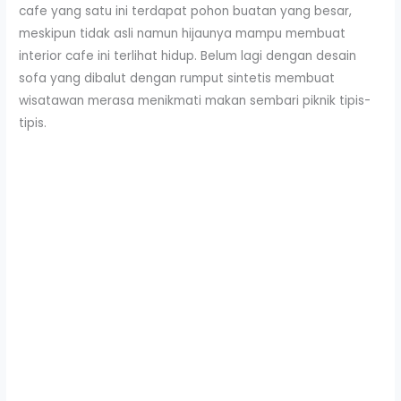
cafe yang satu ini terdapat pohon buatan yang besar,
meskipun tidak asli namun hijaunya mampu membuat
interior cafe ini terlihat hidup. Belum lagi dengan desain
sofa yang dibalut dengan rumput sintetis membuat
wisatawan merasa menikmati makan sembari piknik tipis-
tipis.