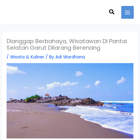
Skip
Search
to
content
Dianggap Berbahaya, Wisatawan Di Pantai
Selatan Garut Dilarang Berenang
/
Wisata & Kuliner
/ By
Adi Wardhana