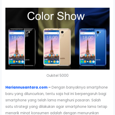
Oukitel 5000
Hariannusantara.com
–
Dengan banyaknya smartphone
baru yang diluncurkan, tentu saja hal ini berpengaruh bagi
smartphone yang telah lama menghuni pasaran. Salah
satu strategi yang dilakukan agar smartphone lama tetap
menarik minat konsumen adalah dengan menurunkan