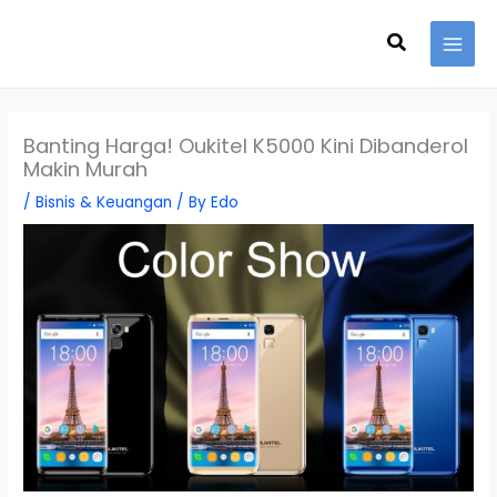
Skip
Search
to
content
Banting Harga! Oukitel K5000 Kini Dibanderol
Makin Murah
/
Bisnis & Keuangan
/ By
Edo