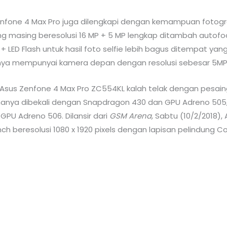
Zenfone 4 Max Pro juga dilengkapi dengan kemampuan foto
masing beresolusi 16 MP + 5 MP lengkap ditambah autofocus
 LED Flash untuk hasil foto selfie lebih bagus ditempat y
anya mempunyai kamera depan dengan resolusi sebesar 5MP 
sus Zenfone 4 Max Pro ZC554KL kalah telak dengan pesaingn
hanya dibekali dengan Snapdragon 430 dan GPU Adreno 50
PU Adreno 506. Dilansir dari
GSM Arena,
Sabtu (10/2/2018),
ch beresolusi 1080 x 1920 pixels dengan lapisan pelindung Cor