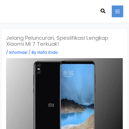
Skip
Search
to
content
Jelang Peluncuran, Spesiifikasi Lengkap
Xiaomi Mi 7 Terkuak!
/
Informasi
/ By
Hafiz Endo