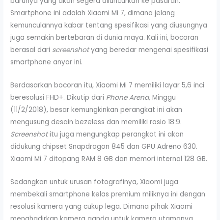
barunya yang akan segera diluncurkan ke pasaran.
Smartphone ini adalah Xiaomi Mi 7, dimana jelang
kemunculannya kabar tentang spesifikasi yang diusungnya
juga semakin bertebaran di dunia maya. Kali ini, bocoran
berasal dari
screenshot
yang beredar mengenai spesifikasi
smartphone anyar ini.
Berdasarkan bocoran itu, Xiaomi Mi 7 memiliki layar 5,6 inci
beresolusi FHD+. Dikutip dari
Phone Arena
, Minggu
(11/2/2018), besar kemungkinkan perangkat ini akan
mengusung desain bezeless dan memiliki rasio 18:9.
Screenshot
itu juga mengungkap perangkat ini akan
didukung chipset Snapdragon 845 dan GPU Adreno 630.
Xiaomi Mi 7 ditopang RAM 8 GB dan memori internal 128 GB.
Sedangkan untuk urusan fotografinya, Xiaomi juga
membekali smartphone kelas premium miliknya ini dengan
resolusi kamera yang cukup lega. Dimana pihak Xiaomi
menghadirkan kamera ganda untuk kamera utamanya