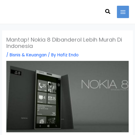
Skip
Search
to
content
Mantap! Nokia 8 Dibanderol Lebih Murah Di
Indonesia
/
Bisnis & Keuangan
/ By
Hafiz Endo