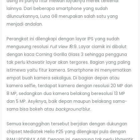
asing ini punya fitur mewah layaknya merek terkenal
lainnya. Dari beberapa smartphone yang sudah
diluncurkannya, Luna G8 merupakan salah satu yang
menjadi andalan.
Perangkat ini dilengkapi dengan layar IPS yang sudah
mengusung resolusi
Full View 1
8:9. Layar ciamik ini dibalut
dengan kaca Corning Gorilla Glass 3 sehingga pengguna
tak perlu khawatir layar akan tergores. Bagian yang paling
istimewa yaitu fitur kamera. Smartphone ini menyematkan
empat buah kamera sekaligus. Di bagian depan atau
kamera selfie, terdapat kamera dengan resolusi 20 MP dan
8 MP, sedangkan dua kamera belakang beresolusi 13 MP
dan 5 MP. Asyiknya, baik depan maupun belakang sama-
sama bisa bokeh atau
background
blur.
Semua kecanggihan tersebut berjalan dengan dukungan
chipset Mediatek Helio P25 yang dilengkapi pula dengan
RAM LPDDR4X 4GB. Dengan ini, pengguna tak perlu khawatir