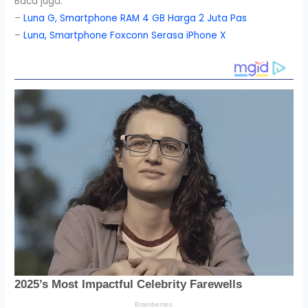
Baca juga:
–
Luna G, Smartphone RAM 4 GB Harga 2 Juta Pas
–
Luna, Smartphone Foxconn Serasa iPhone X