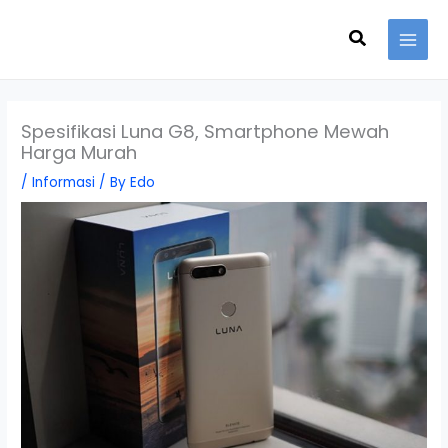
Skip
Search
to
content
Spesifikasi Luna G8, Smartphone Mewah
Harga Murah
/
Informasi
/ By
Edo