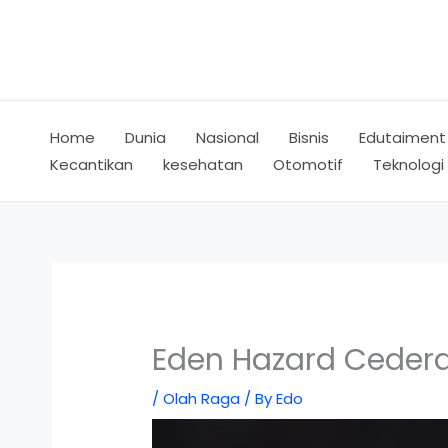
Skip
to
content
Home
Dunia
Nasional
Bisnis
Edutaiment
Kecantikan
kesehatan
Otomotif
Teknologi
Eden Hazard Ceder
/
Olah Raga
/ By
Edo