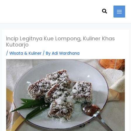
Skip
Search
to
content
Incip Legitnya Kue Lompong, Kuliner Khas
Kutoarjo
/
Wisata & Kuliner
/ By
Adi Wardhana