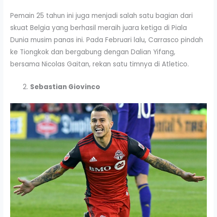
Pemain 25 tahun ini juga menjadi salah satu bagian dari
skuat Belgia yang berhasil meraih juara ketiga di Piala
Dunia musim panas ini. Pada Februari lalu, Carrasco pindah
ke Tiongkok dan bergabung dengan Dalian Yifang,
bersama Nicolas Gaitan, rekan satu timnya di Atletico.
Sebastian Giovinco