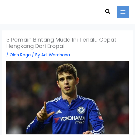
Skip
Search
to
content
3 Pemain Bintang Muda Ini Terlalu Cepat
Hengkang Dari Eropa!
/
Olah Raga
/ By
Adi Wardhana