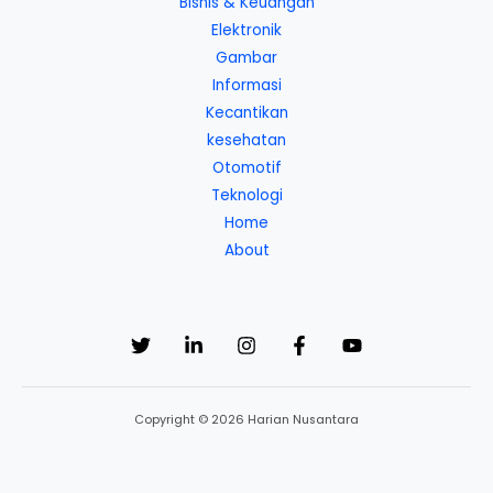
Bisnis & Keuangan
Elektronik
Gambar
Informasi
Kecantikan
kesehatan
Otomotif
Teknologi
Home
About
Copyright © 2026 Harian Nusantara