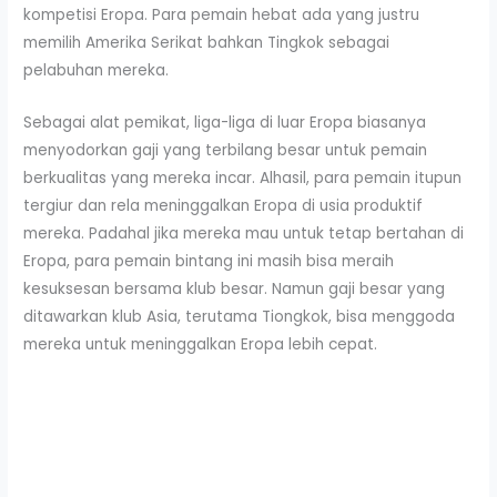
kompetisi Eropa. Para pemain hebat ada yang justru
memilih Amerika Serikat bahkan Tingkok sebagai
pelabuhan mereka.
Sebagai alat pemikat, liga-liga di luar Eropa biasanya
menyodorkan gaji yang terbilang besar untuk pemain
berkualitas yang mereka incar. Alhasil, para pemain itupun
tergiur dan rela meninggalkan Eropa di usia produktif
mereka. Padahal jika mereka mau untuk tetap bertahan di
Eropa, para pemain bintang ini masih bisa meraih
kesuksesan bersama klub besar. Namun gaji besar yang
ditawarkan klub Asia, terutama Tiongkok, bisa menggoda
mereka untuk meninggalkan Eropa lebih cepat.