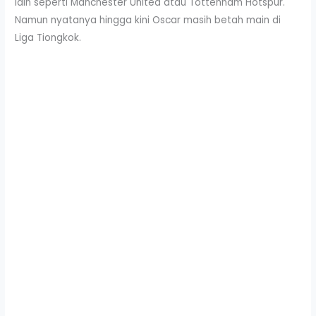
lain seperti Manchester United atau Tottenham Hotspur.
Namun nyatanya hingga kini Oscar masih betah main di
Liga Tiongkok.