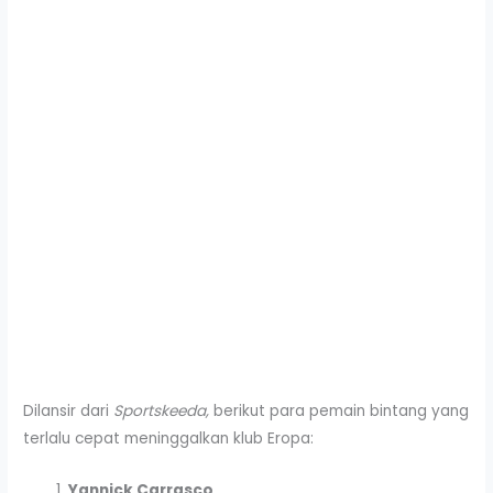
Dilansir dari
Sportskeeda,
berikut para pemain bintang yang
terlalu cepat meninggalkan klub Eropa:
Yannick Carrasco