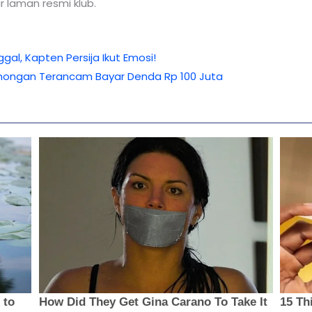
r laman resmi klub.
al, Kapten Persija Ikut Emosi!
Lamongan Terancam Bayar Denda Rp 100 Juta