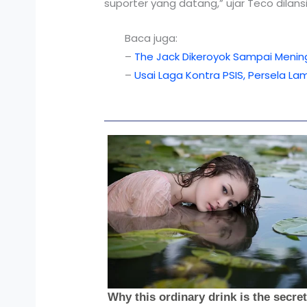
suporter yang datang,” ujar Teco dilansi
Baca juga:
–
The Jack Dikeroyok Sampai Meningg
–
Usai Laga Kontra PSIS, Persela 