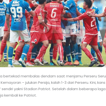
rta bertekad membalas dendam saat menjamu Perseru Serui, 
ayoran – julukan Persija, kalah 1-3 dari Perseru. Kini, kan
ng’ sendiri yakni Stadion Patriot. Setelah dalam beberapa lag
ija kembali ke Patriot.