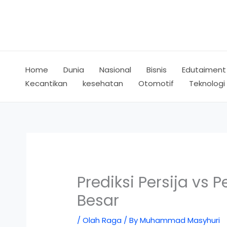
Skip
to
content
Home
Dunia
Nasional
Bisnis
Edutaiment
Kecantikan
kesehatan
Otomotif
Teknologi
Prediksi Persija vs
Besar
/
Olah Raga
/ By
Muhammad Masyhuri