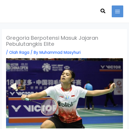
Skip
Search
to
content
Gregoria Berpotensi Masuk Jajaran
Pebulutangkis Elite
/
Olah Raga
/ By
Muhammad Masyhuri