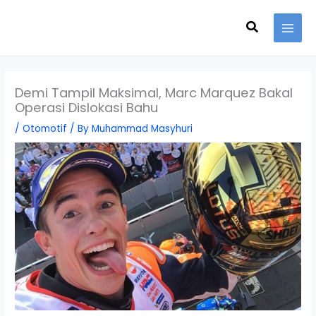
Skip
Search
to
content
Demi Tampil Maksimal, Marc Marquez Bakal
Operasi Dislokasi Bahu
/
Otomotif
/ By
Muhammad Masyhuri