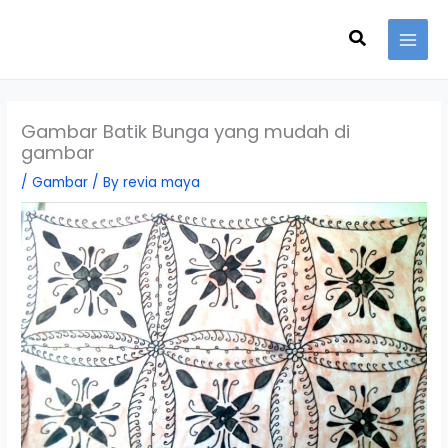
Skip
Search
to
content
Gambar Batik Bunga yang mudah di
gambar
/
Gambar
/ By
revia maya