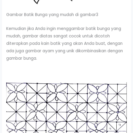
Gambar Batik Bunga yang mudah di gambar3
Kemudian jika Anda ingin menggambar batik bunga yang
mudah, gambar diatas sangat cocok untuk dicotoh
diterapkan pada kain batik yang akan Anda buat, dengan
ada juga gambar ayam yang unik dikombinasikan dengan
gambar bunga.