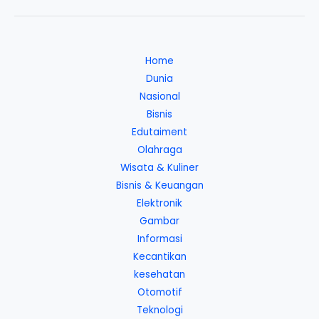
Home
Dunia
Nasional
Bisnis
Edutaiment
Olahraga
Wisata & Kuliner
Bisnis & Keuangan
Elektronik
Gambar
Informasi
Kecantikan
kesehatan
Otomotif
Teknologi